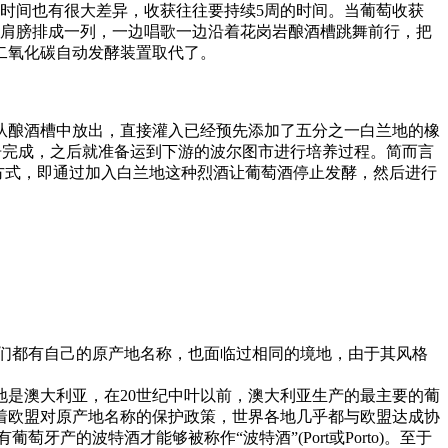
时间也有很大差异，收获往往要持续5周的时间。当葡萄收获
的肩膀排成一列，一边唱歌一边沿着花岗岩酿酒槽跳舞前行，把
二氧化碳自动发酵装置取代了。
酿酒槽中放出，直接灌入已经预先添加了五分之一白兰地的橡
告完成，之后就准备运到下游的波尔图市进行培养过程。简而言
一种酿造方式，即通过加入白兰地这种烈酒让葡萄酒停止发酵，然后进行
它们都有自己的原产地名称，也面临过相同的境地，由于其风格
是澳大利亚，在20世纪中叶以前，澳大利亚生产的最主要的葡
着欧盟对原产地名称的保护政策，世界各地几乎都与欧盟达成协
萄牙产的波特酒才能够被称作“波特酒”(Port或Porto)。至于