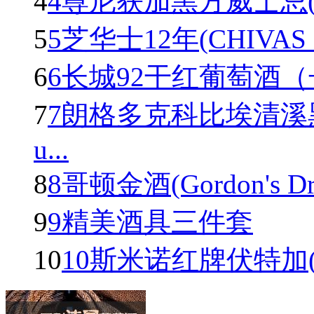
4
4尊尼获加黑方威士忌(Johnn
5
5芝华士12年(CHIVAS R
6
6长城92干红葡萄酒
7
7朗格多克科比埃清溪
u...
8
8哥顿金酒(Gordon's Dry 
9
9精美酒具三件套
10
10斯米诺红牌伏特加(Smir