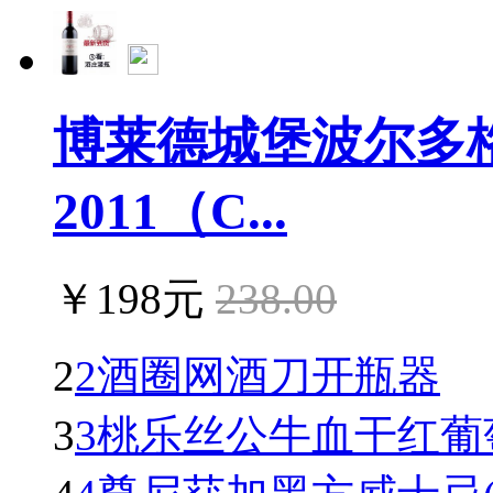
博莱德城堡波尔多
2011（C...
￥198元
238.00
2
2酒圈网酒刀开瓶器
3
3桃乐丝公牛血干红葡萄酒(To